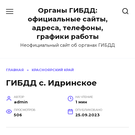
Перейти
Органы ГИБДД:
к
содержанию
официальные сайты,
адреса, телефоны,
графики работы
Неофициальный сайт об органах ГИБДД
ГЛАВНАЯ
»
КРАСНОЯРСКИЙ КРАЙ
ГИБДД с. Идринское
АВТОР
НА ЧТЕНИЕ
admin
1 мин
ПРОСМОТРОВ
ОПУБЛИКОВАНО
506
25.09.2023