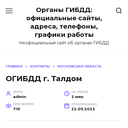
Перейти
Органы ГИБДД:
к
содержанию
официальные сайты,
адреса, телефоны,
графики работы
Неофициальный сайт об органах ГИБДД
ГЛАВНАЯ
»
КОНТАКТЫ
»
МОСКОВСКАЯ ОБЛАСТЬ
ОГИБДД г. Талдом
АВТОР
НА ЧТЕНИЕ
admin
2 мин
ПРОСМОТРОВ
ОПУБЛИКОВАНО
719
22.09.2023