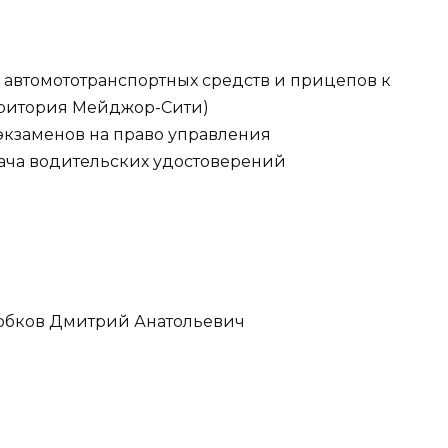
я автомототранспортных средств и прицепов к
ерритория Мейджор-Сити)
 экзаменов на право управления
ача водительских удостоверений
обков Дмитрий Анатольевич