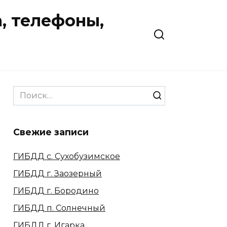
, телефоны,
Search
for:
Свежие записи
ГИБДД с. Сухобузимское
ГИБДД г. Заозерный
ГИБДД г. Бородино
ГИБДД п. Солнечный
ГИБДД г. Игарка