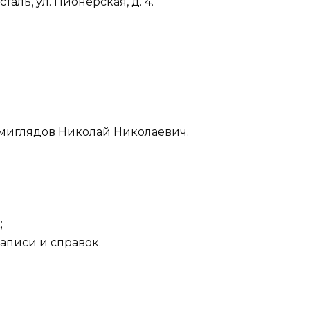
таль, ул. Пионерская, д. 4.
миглядов Николай Николаевич.
;
 записи и справок.