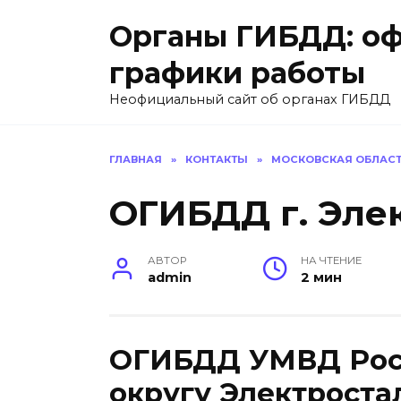
Перейти
Органы ГИБДД: оф
к
содержанию
графики работы
Неофициальный сайт об органах ГИБДД
ГЛАВНАЯ
»
КОНТАКТЫ
»
МОСКОВСКАЯ ОБЛАС
ОГИБДД г. Эле
АВТОР
НА ЧТЕНИЕ
admin
2 мин
ОГИБДД УМВД Росс
округу Электроста