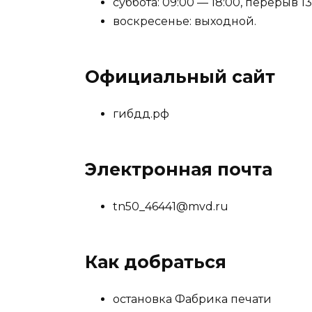
суббота: 09:00 — 18:00, перерыв 13
воскресенье: выходной.
Официальный сайт
гибдд.рф
Электронная почта
tn50_46441@mvd.ru
Как добраться
остановка Фабрика печати