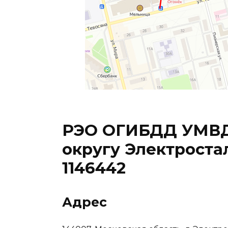
РЭО ОГИБДД УМВД 
округу Электроста
1146442
Адрес